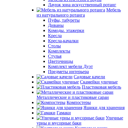
Лаунж зона искусственный ротанг
Мебель
из натурального ротанга
Пуфы, табуреты
Диваны
Комоды. этажерки
Кресла
Кресла-качалки
Столы
Комплекты
Стулья
Цветочницы
Комплект мебели Дуэт
Предметы интерьера
Садовые качели
Скамейки уличные
Пластиковая мебель
Металлические и пластиковые сараи
Компостеры
Ящики для хранения
Гамаки
Уличные
урны и мусорные баки