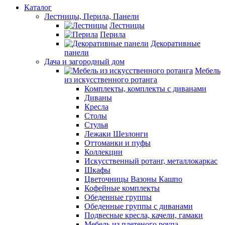
Каталог
Лестницы, Перила, Панели
Лестницы
Перила
Декоративные
панели
Дача и загородный дом
Мебель
из искусственного ротанга
Комплекты, комплекты с диванами
Диваны
Кресла
Столы
Стулья
Лежаки Шезлонги
Оттоманки и пуфы
Коллекции
Искусственный ротанг, металлокаркас
Шкафы
Цветочницы Вазоны Кашпо
Кофейные комплекты
Обеденные группы
Обеденные группы с диванами
Подвесные кресла, качели, гамаки
Мебель из плетеного роупа