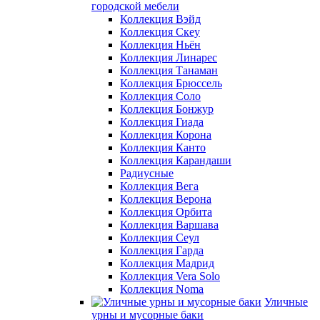
городской мебели
Коллекция Вэйд
Коллекция Скеу
Коллекция Ньён
Коллекция Линарес
Коллекция Танаман
Коллекция Брюссель
Коллекция Соло
Коллекция Бонжур
Коллекция Гиада
Коллекция Корона
Коллекция Канто
Коллекция Карандаши
Радиусные
Коллекция Вега
Коллекция Верона
Коллекция Орбита
Коллекция Варшава
Коллекция Сеул
Коллекция Гарда
Коллекция Мадрид
Коллекция Vera Solo
Коллекция Noma
Уличные
урны и мусорные баки