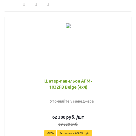
Шатер-павильон AFM-
1032FB Beige (4х4)
Уточняйте у менеджера
62 300
руб.
/шт
69 220
руб.
-
10
%
Экономия
6 920
руб.