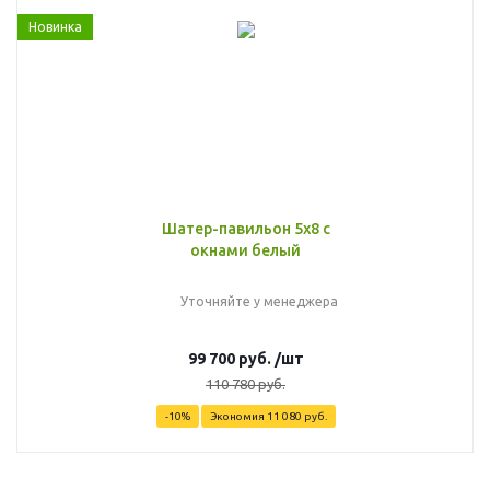
Новинка
Шатер-павильон 5х8 с
окнами белый
Уточняйте у менеджера
99 700
руб.
/шт
110 780
руб.
-
10
%
Экономия
11 080
руб.