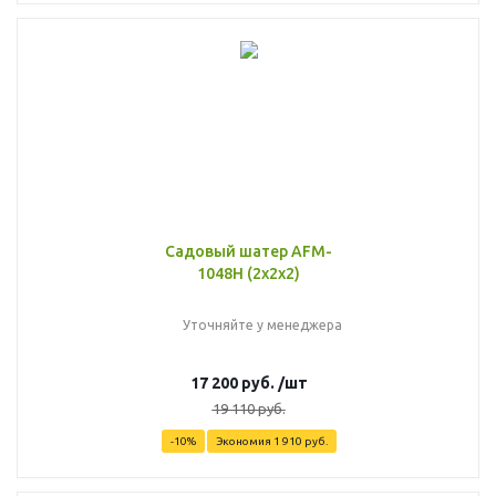
Садовый шатер AFM-
1048H (2х2х2)
Уточняйте у менеджера
17 200
руб.
/шт
19 110
руб.
-
10
%
Экономия
1 910
руб.