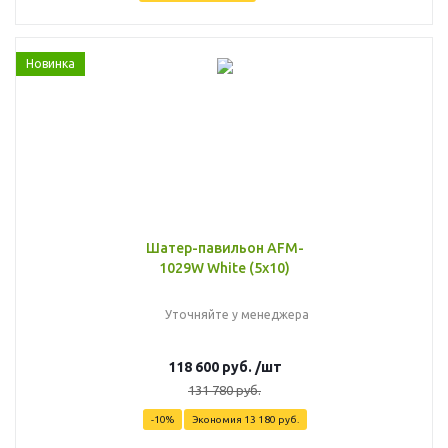
Новинка
Шатер-павильон AFM-
1029W White (5х10)
Уточняйте у менеджера
118 600
руб.
/шт
131 780
руб.
-
10
%
Экономия
13 180
руб.