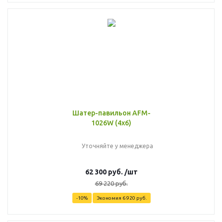
Шатер-павильон AFM-
1026W (4х6)
Уточняйте у менеджера
62 300
руб.
/шт
69 220
руб.
-
10
%
Экономия
6 920
руб.