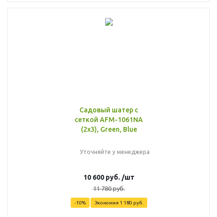
Садовый шатер с
сеткой AFM-1061NA
(2х3), Green, Blue
Уточняйте у менеджера
10 600
руб.
/шт
11 780
руб.
-
10
%
Экономия
1 180
руб.