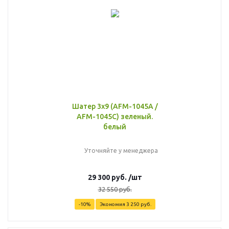
Шатер 3х9 (AFM-1045A /
AFM-1045C) зеленый.
белый
Уточняйте у менеджера
29 300
руб.
/шт
32 550
руб.
-
10
%
Экономия
3 250
руб.