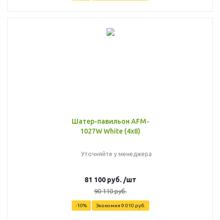
Шатер-павильон AFM-
1027W White (4х8)
Уточняйте у менеджера
81 100
руб.
/шт
90 110
руб.
-
10
%
Экономия
9 010
руб.