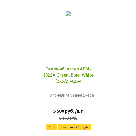
Садовый шатер AFM-
1022A Green, Blue, White
(3х3/2.4х2.4)
Уточняйте у менеджера
5 500
руб.
/шт
6 110
руб.
-
10
%
Экономия
610
руб.