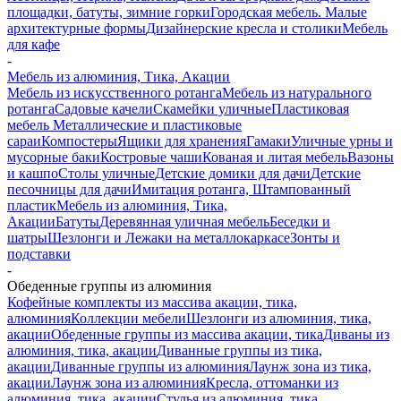
площадки, батуты, зимние горки
Городская мебель. Малые
архитектурные формы
Дизайнерские кресла и столики
Мебель
для кафе
-
Мебель из алюминия, Тика, Акации
Мебель из искусственного ротанга
Мебель из натурального
ротанга
Садовые качели
Скамейки уличные
Пластиковая
мебель
Металлические и пластиковые
сараи
Компостеры
Ящики для хранения
Гамаки
Уличные урны и
мусорные баки
Костровые чаши
Кованая и литая мебель
Вазоны
и кашпо
Столы уличные
Детские домики для дачи
Детские
песочницы для дачи
Имитация ротанга, Штампованный
пластик
Мебель из алюминия, Тика,
Акации
Батуты
Деревянная уличная мебель
Беседки и
шатры
Шезлонги и Лежаки на металлокаркасе
Зонты и
подставки
-
Обеденные группы из алюминия
Кофейные комплекты из массива акации, тика,
алюминия
Коллекции мебели
Шезлонги из алюминия, тика,
акации
Обеденные группы из массива акации, тика
Диваны из
алюминия, тика, акации
Диванные группы из тика,
акации
Диванные группы из алюминия
Лаунж зона из тика,
акации
Лаунж зона из алюминия
Кресла, оттоманки из
алюминия, тика, акации
Стулья из алюминия, тика,