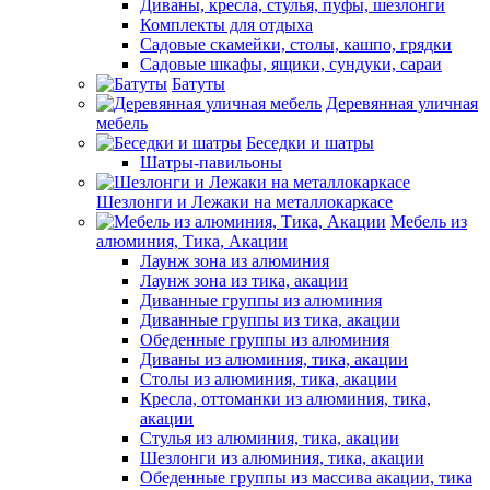
Диваны, кресла, стулья, пуфы, шезлонги
Комплекты для отдыха
Садовые скамейки, столы, кашпо, грядки
Садовые шкафы, ящики, сундуки, сараи
Батуты
Деревянная уличная
мебель
Беседки и шатры
Шатры-павильоны
Шезлонги и Лежаки на металлокаркасе
Мебель из
алюминия, Тика, Акации
Лаунж зона из алюминия
Лаунж зона из тика, акации
Диванные группы из алюминия
Диванные группы из тика, акации
Обеденные группы из алюминия
Диваны из алюминия, тика, акации
Столы из алюминия, тика, акации
Кресла, оттоманки из алюминия, тика,
акации
Стулья из алюминия, тика, акации
Шезлонги из алюминия, тика, акации
Обеденные группы из массива акации, тика