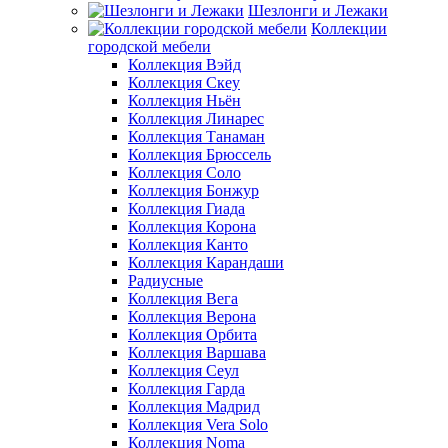
Шезлонги и Лежаки
Коллекции
городской мебели
Коллекция Вэйд
Коллекция Скеу
Коллекция Ньён
Коллекция Линарес
Коллекция Танаман
Коллекция Брюссель
Коллекция Соло
Коллекция Бонжур
Коллекция Гиада
Коллекция Корона
Коллекция Канто
Коллекция Карандаши
Радиусные
Коллекция Вега
Коллекция Верона
Коллекция Орбита
Коллекция Варшава
Коллекция Сеул
Коллекция Гарда
Коллекция Мадрид
Коллекция Vera Solo
Коллекция Noma