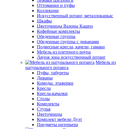
Лежаки Шезлонги
Оттоманки и пуфы
Коллекции
Искусственный ротанг, металлокаркас
Шкафы
Цветочницы Вазоны Кашпо
Кофейные комплекты
Обеденные группы
Обеденные группы с диванами
Подвесные кресла, качели, гамаки
Мебель из плетеного роупа
Лаунж зона искусственный ротанг
Мебель из
натурального ротанга
Пуфы, табуреты
Диваны
Комоды. этажерки
Кресла
Кресла-качалки
Столы
Комплекты
Стулья
Цветочницы
Комплект мебели Дуэт
Предметы интерьера