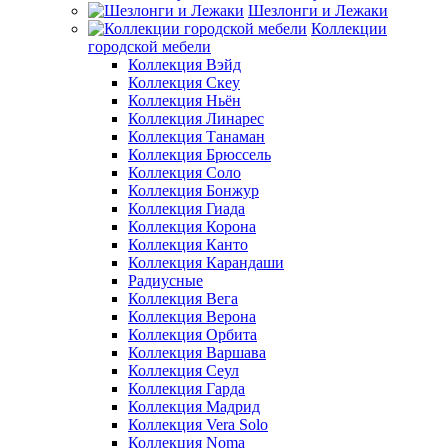
Шезлонги и Лежаки
Коллекции
городской мебели
Коллекция Вэйд
Коллекция Скеу
Коллекция Ньён
Коллекция Линарес
Коллекция Танаман
Коллекция Брюссель
Коллекция Соло
Коллекция Бонжур
Коллекция Гиада
Коллекция Корона
Коллекция Канто
Коллекция Карандаши
Радиусные
Коллекция Вега
Коллекция Верона
Коллекция Орбита
Коллекция Варшава
Коллекция Сеул
Коллекция Гарда
Коллекция Мадрид
Коллекция Vera Solo
Коллекция Noma