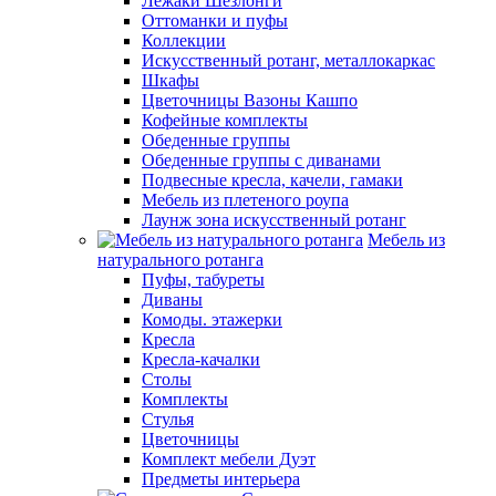
Лежаки Шезлонги
Оттоманки и пуфы
Коллекции
Искусственный ротанг, металлокаркас
Шкафы
Цветочницы Вазоны Кашпо
Кофейные комплекты
Обеденные группы
Обеденные группы с диванами
Подвесные кресла, качели, гамаки
Мебель из плетеного роупа
Лаунж зона искусственный ротанг
Мебель из
натурального ротанга
Пуфы, табуреты
Диваны
Комоды. этажерки
Кресла
Кресла-качалки
Столы
Комплекты
Стулья
Цветочницы
Комплект мебели Дуэт
Предметы интерьера