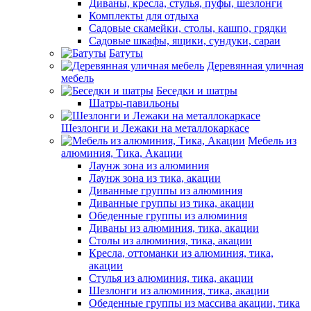
Диваны, кресла, стулья, пуфы, шезлонги
Комплекты для отдыха
Садовые скамейки, столы, кашпо, грядки
Садовые шкафы, ящики, сундуки, сараи
Батуты
Деревянная уличная
мебель
Беседки и шатры
Шатры-павильоны
Шезлонги и Лежаки на металлокаркасе
Мебель из
алюминия, Тика, Акации
Лаунж зона из алюминия
Лаунж зона из тика, акации
Диванные группы из алюминия
Диванные группы из тика, акации
Обеденные группы из алюминия
Диваны из алюминия, тика, акации
Столы из алюминия, тика, акации
Кресла, оттоманки из алюминия, тика,
акации
Стулья из алюминия, тика, акации
Шезлонги из алюминия, тика, акации
Обеденные группы из массива акации, тика