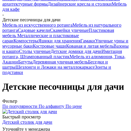
архитектурные формы
Дизайнерские кресла и столики
Мебель
для кафе
-
Детские песочницы для дачи
Мебель из искусственного ротанга
Мебель из натурального
ротанга
Садовые качели
Скамейки уличные
Пластиковая
мебель
Металлические и пластиковые
сараи
Компостеры
Ящики для хранения
Гамаки
Уличные урны и
мусорные баки
Костровые чаши
Кованая и литая мебель
Вазоны
и кашпо
Столы уличные
Детские домики для дачи
Имитация
ротанга, Штампованный пластик
Мебель из алюминия, Тика,
Акации
Батуты
Деревянная уличная мебель
Беседки и
шатры
Шезлонги и Лежаки на металлокаркасе
Зонты и
подставки
Детские песочницы для дачи
Фильтр
По популярности
По алфавиту
По цене
Быстрый просмотр
Детский столик для дачи
Уточняйте у менеджера