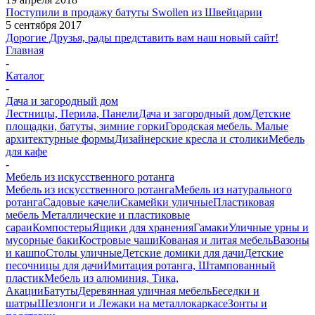
Поступили в продажу батуты Swollen из Швейцарии
5 сентября 2017
Дорогие Друзья, рады представить вам наш новый сайт!
Главная
-
Каталог
-
Дача и загородный дом
Лестницы, Перила, Панели
Дача и загородный дом
Детские
площадки, батуты, зимние горки
Городская мебель. Малые
архитектурные формы
Дизайнерские кресла и столики
Мебель
для кафе
-
Мебель из искусственного ротанга
Мебель из искусственного ротанга
Мебель из натурального
ротанга
Садовые качели
Скамейки уличные
Пластиковая
мебель
Металлические и пластиковые
сараи
Компостеры
Ящики для хранения
Гамаки
Уличные урны и
мусорные баки
Костровые чаши
Кованая и литая мебель
Вазоны
и кашпо
Столы уличные
Детские домики для дачи
Детские
песочницы для дачи
Имитация ротанга, Штампованный
пластик
Мебель из алюминия, Тика,
Акации
Батуты
Деревянная уличная мебель
Беседки и
шатры
Шезлонги и Лежаки на металлокаркасе
Зонты и