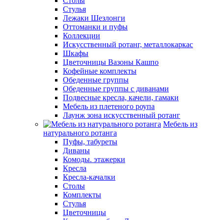
Столы
Стулья
Лежаки Шезлонги
Оттоманки и пуфы
Коллекции
Искусственный ротанг, металлокаркас
Шкафы
Цветочницы Вазоны Кашпо
Кофейные комплекты
Обеденные группы
Обеденные группы с диванами
Подвесные кресла, качели, гамаки
Мебель из плетеного роупа
Лаунж зона искусственный ротанг
Мебель из
натурального ротанга
Пуфы, табуреты
Диваны
Комоды. этажерки
Кресла
Кресла-качалки
Столы
Комплекты
Стулья
Цветочницы