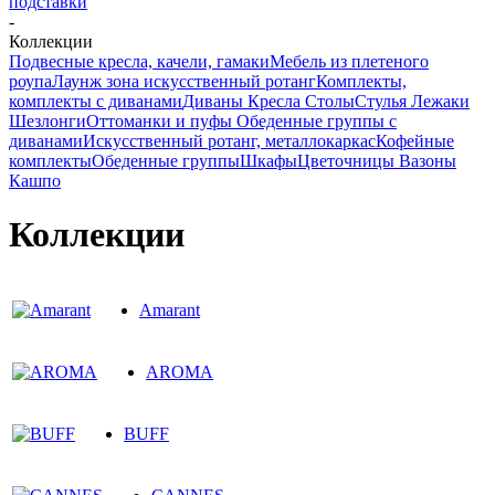
подставки
-
Коллекции
Подвесные кресла, качели, гамаки
Мебель из плетеного
роупа
Лаунж зона искусственный ротанг
Комплекты,
комплекты с диванами
Диваны
Кресла
Столы
Стулья
Лежаки
Шезлонги
Оттоманки и пуфы
Обеденные группы с
диванами
Искусственный ротанг, металлокаркас
Кофейные
комплекты
Обеденные группы
Шкафы
Цветочницы Вазоны
Кашпо
Коллекции
Amarant
AROMA
BUFF