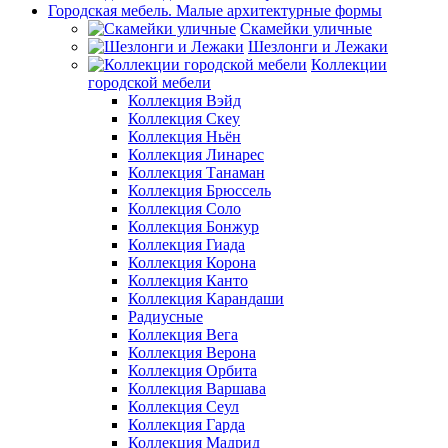
Городская мебель. Малые архитектурные формы
Скамейки уличные
Шезлонги и Лежаки
Коллекции
городской мебели
Коллекция Вэйд
Коллекция Скеу
Коллекция Ньён
Коллекция Линарес
Коллекция Танаман
Коллекция Брюссель
Коллекция Соло
Коллекция Бонжур
Коллекция Гиада
Коллекция Корона
Коллекция Канто
Коллекция Карандаши
Радиусные
Коллекция Вега
Коллекция Верона
Коллекция Орбита
Коллекция Варшава
Коллекция Сеул
Коллекция Гарда
Коллекция Мадрид