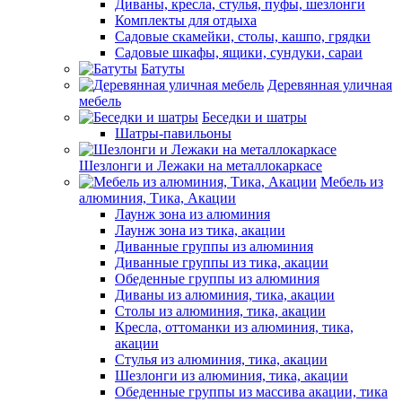
Диваны, кресла, стулья, пуфы, шезлонги
Комплекты для отдыха
Садовые скамейки, столы, кашпо, грядки
Садовые шкафы, ящики, сундуки, сараи
Батуты
Деревянная уличная
мебель
Беседки и шатры
Шатры-павильоны
Шезлонги и Лежаки на металлокаркасе
Мебель из
алюминия, Тика, Акации
Лаунж зона из алюминия
Лаунж зона из тика, акации
Диванные группы из алюминия
Диванные группы из тика, акации
Обеденные группы из алюминия
Диваны из алюминия, тика, акации
Столы из алюминия, тика, акации
Кресла, оттоманки из алюминия, тика,
акации
Стулья из алюминия, тика, акации
Шезлонги из алюминия, тика, акации
Обеденные группы из массива акации, тика