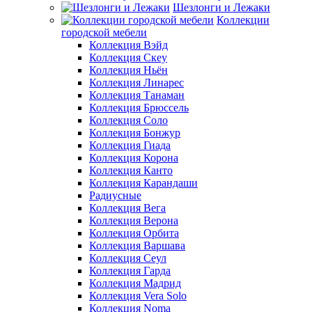
Шезлонги и Лежаки
Коллекции
городской мебели
Коллекция Вэйд
Коллекция Скеу
Коллекция Ньён
Коллекция Линарес
Коллекция Танаман
Коллекция Брюссель
Коллекция Соло
Коллекция Бонжур
Коллекция Гиада
Коллекция Корона
Коллекция Канто
Коллекция Карандаши
Радиусные
Коллекция Вега
Коллекция Верона
Коллекция Орбита
Коллекция Варшава
Коллекция Сеул
Коллекция Гарда
Коллекция Мадрид
Коллекция Vera Solo
Коллекция Noma