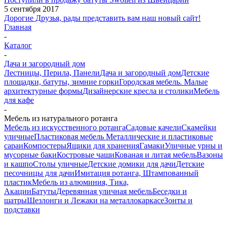
5 сентября 2017
Дорогие Друзья, рады представить вам наш новый сайт!
Главная
-
Каталог
-
Дача и загородный дом
Лестницы, Перила, Панели
Дача и загородный дом
Детские
площадки, батуты, зимние горки
Городская мебель. Малые
архитектурные формы
Дизайнерские кресла и столики
Мебель
для кафе
-
Мебель из натурального ротанга
Мебель из искусственного ротанга
Садовые качели
Скамейки
уличные
Пластиковая мебель
Металлические и пластиковые
сараи
Компостеры
Ящики для хранения
Гамаки
Уличные урны и
мусорные баки
Костровые чаши
Кованая и литая мебель
Вазоны
и кашпо
Столы уличные
Детские домики для дачи
Детские
песочницы для дачи
Имитация ротанга, Штампованный
пластик
Мебель из алюминия, Тика,
Акации
Батуты
Деревянная уличная мебель
Беседки и
шатры
Шезлонги и Лежаки на металлокаркасе
Зонты и
подставки