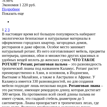
-9.98%
Экономия
1 220 руб.
Подробнее
Показать еще
1
2
3
В настоящее время всё большую популярность набирают
экологически безопасные и натуральные материалы в
оформлении городских квартир, загородных домов,
ресторанов и даже офисов. Особое место занимает
натуральный ротанг. Из него изготавливают мебель, предметы
интерьера, циновки, обои и множество других красивых и
удобных вещей вплоть до женских сумок!
ЧТО ТАКОЕ
РОТАНГ?
Ротанг, ротанговая пальма
– это разновидность
тропической лианы под названием Каламус. Ротанг растет
преимущественно в Азии, в основном, в Индонезии,
Вьетнаме и Малайзии, а также в Австралии и Африке. У
Каламуса имеется 330 разновидностей, но для создания
мебели подходят лишь несколько видов.
Ротанговая лиана
–
это растение, имеющее рекордную длину, которая достигает
300 метров. На протяжении всей своей длины пальма не
имеет сучков, это гладкий стебель диаметром до 5
сантиметров. Лиана произрастает в тропических лесах, где