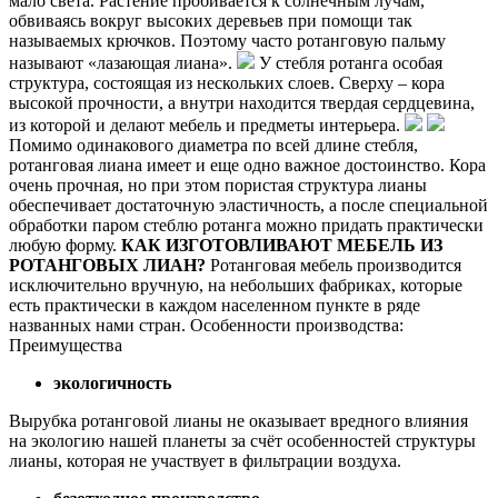
мало света. Растение пробивается к солнечным лучам,
обвиваясь вокруг высоких деревьев при помощи так
называемых крючков. Поэтому часто ротанговую пальму
называют «лазающая лиана».
У стебля ротанга особая
структура, состоящая из нескольких слоев. Сверху – кора
высокой прочности, а внутри находится твердая сердцевина,
из которой и делают мебель и предметы интерьера.
Помимо одинакового диаметра по всей длине стебля,
ротанговая лиана имеет и еще одно важное достоинство. Кора
очень прочная, но при этом пористая структура лианы
обеспечивает достаточную эластичность, а после специальной
обработки паром стеблю ротанга можно придать практически
любую форму.
КАК ИЗГОТОВЛИВАЮТ МЕБЕЛЬ ИЗ
РОТАНГОВЫХ ЛИАН?
Ротанговая мебель производится
исключительно вручную, на небольших фабриках, которые
есть практически в каждом населенном пункте в ряде
названных нами стран. Особенности производства:
Преимущества
экологичность
Вырубка ротанговой лианы не оказывает вредного влияния
на экологию нашей планеты за счёт особенностей структуры
лианы, которая не участвует в фильтрации воздуха.