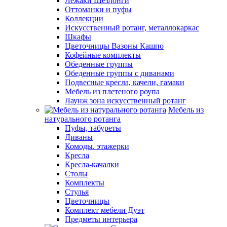
Лежаки Шезлонги
Оттоманки и пуфы
Коллекции
Искусственный ротанг, металлокаркас
Шкафы
Цветочницы Вазоны Кашпо
Кофейные комплекты
Обеденные группы
Обеденные группы с диванами
Подвесные кресла, качели, гамаки
Мебель из плетеного роупа
Лаунж зона искусственный ротанг
Мебель из
натурального ротанга
Пуфы, табуреты
Диваны
Комоды. этажерки
Кресла
Кресла-качалки
Столы
Комплекты
Стулья
Цветочницы
Комплект мебели Дуэт
Предметы интерьера