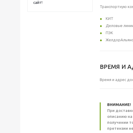
сайт!
Транспортную ко
КИТ
Деловые лини
ПЭК
ЖелдорАльян
ВРЕМЯ И 
Время и адрес до
ВНИМАНИЕ!
При доставк
описанию на
получении т
претензии н