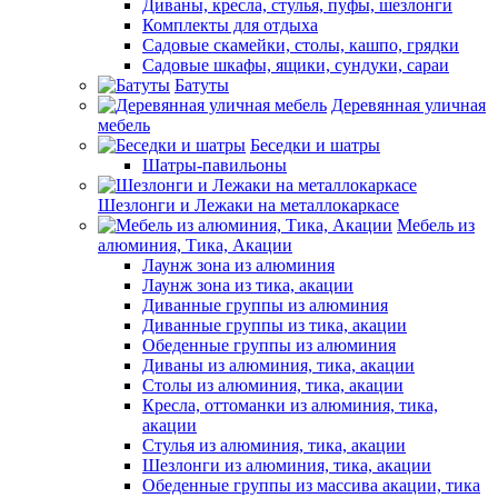
Диваны, кресла, стулья, пуфы, шезлонги
Комплекты для отдыха
Садовые скамейки, столы, кашпо, грядки
Садовые шкафы, ящики, сундуки, сараи
Батуты
Деревянная уличная
мебель
Беседки и шатры
Шатры-павильоны
Шезлонги и Лежаки на металлокаркасе
Мебель из
алюминия, Тика, Акации
Лаунж зона из алюминия
Лаунж зона из тика, акации
Диванные группы из алюминия
Диванные группы из тика, акации
Обеденные группы из алюминия
Диваны из алюминия, тика, акации
Столы из алюминия, тика, акации
Кресла, оттоманки из алюминия, тика,
акации
Стулья из алюминия, тика, акации
Шезлонги из алюминия, тика, акации
Обеденные группы из массива акации, тика