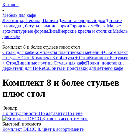
Каталог
-
Мебель для кафе
Лестницы, Перила, Панели
Дача и загородный дом
Детские
площадки, батуты, зимние горки
Городская мебель. Малые
архитектурные формы
Дизайнерские кресла и столики
Мебель
для кафе
-
Комплект 8 и более стульев плюс стол
Столы для кафе
Комплекты пластиковой мебели 4+1
Комплект
2 стула + Стол
Комплект 3 и 4 стула + Стол
Комплект 6 стульев
+ Стол
Диванные группы
Стулья для кафе
Полки, подставки,
держатели для HoReCa
Зонты и подставки для летнего кафе
Комплект 8 и более стульев
плюс стол
Фильтр
По популярности
По алфавиту
По цене
Быстрый просмотр
Комплект DECO 8, цвет в ассортименте