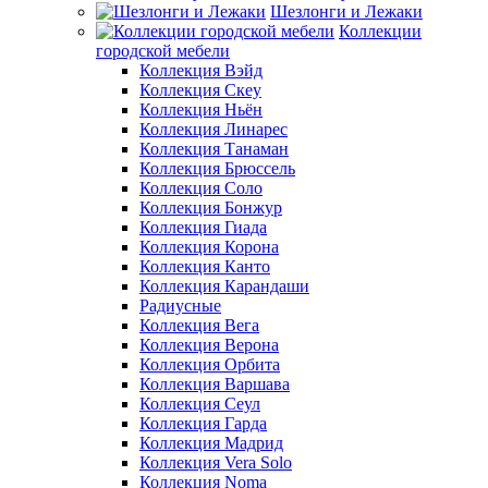
Шезлонги и Лежаки
Коллекции
городской мебели
Коллекция Вэйд
Коллекция Скеу
Коллекция Ньён
Коллекция Линарес
Коллекция Танаман
Коллекция Брюссель
Коллекция Соло
Коллекция Бонжур
Коллекция Гиада
Коллекция Корона
Коллекция Канто
Коллекция Карандаши
Радиусные
Коллекция Вега
Коллекция Верона
Коллекция Орбита
Коллекция Варшава
Коллекция Сеул
Коллекция Гарда
Коллекция Мадрид
Коллекция Vera Solo
Коллекция Noma