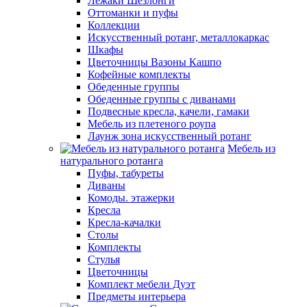
Лежаки Шезлонги
Оттоманки и пуфы
Коллекции
Искусственный ротанг, металлокаркас
Шкафы
Цветочницы Вазоны Кашпо
Кофейные комплекты
Обеденные группы
Обеденные группы с диванами
Подвесные кресла, качели, гамаки
Мебель из плетеного роупа
Лаунж зона искусственный ротанг
Мебель из
натурального ротанга
Пуфы, табуреты
Диваны
Комоды. этажерки
Кресла
Кресла-качалки
Столы
Комплекты
Стулья
Цветочницы
Комплект мебели Дуэт
Предметы интерьера