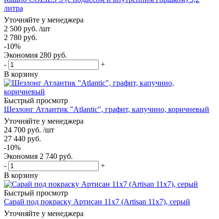
литра
Уточняйте у менеджера
2 500
руб.
/шт
2 780
руб.
-
10
%
Экономия
280
руб.
-
+
В корзину
Быстрый просмотр
Шезлонг Атлантик "Atlantic", графит, капучино, коричневый
Уточняйте у менеджера
24 700
руб.
/шт
27 440
руб.
-
10
%
Экономия
2 740
руб.
-
+
В корзину
Быстрый просмотр
Сарай под покраску Артисан 11х7 (Artisan 11x7), серый
Уточняйте у менеджера