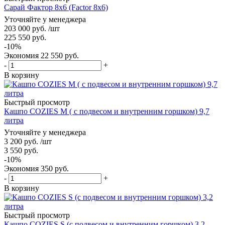
Сарай Фактор 8x6 (Factor 8x6)
Уточняйте у менеджера
203 000
руб.
/шт
225 550
руб.
-
10
%
Экономия
22 550
руб.
-
+
В корзину
Быстрый просмотр
Кашпо COZIES M ( с подвесом и внутренним горшком) 9,7
литра
Уточняйте у менеджера
3 200
руб.
/шт
3 550
руб.
-
10
%
Экономия
350
руб.
-
+
В корзину
Быстрый просмотр
Кашпо COZIES S (с подвесом и внутренним горшком) 3,2