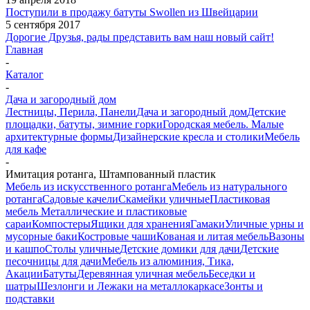
Поступили в продажу батуты Swollen из Швейцарии
5 сентября 2017
Дорогие Друзья, рады представить вам наш новый сайт!
Главная
-
Каталог
-
Дача и загородный дом
Лестницы, Перила, Панели
Дача и загородный дом
Детские
площадки, батуты, зимние горки
Городская мебель. Малые
архитектурные формы
Дизайнерские кресла и столики
Мебель
для кафе
-
Имитация ротанга, Штампованный пластик
Мебель из искусственного ротанга
Мебель из натурального
ротанга
Садовые качели
Скамейки уличные
Пластиковая
мебель
Металлические и пластиковые
сараи
Компостеры
Ящики для хранения
Гамаки
Уличные урны и
мусорные баки
Костровые чаши
Кованая и литая мебель
Вазоны
и кашпо
Столы уличные
Детские домики для дачи
Детские
песочницы для дачи
Мебель из алюминия, Тика,
Акации
Батуты
Деревянная уличная мебель
Беседки и
шатры
Шезлонги и Лежаки на металлокаркасе
Зонты и
подставки