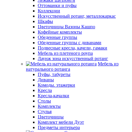
Лежаки Шезлонги
Оттоманки и пуфы
Коллекции
Искусственный ротанг, металлокаркас
Шкафы
Цветочницы Вазоны Кашпо
Кофейные комплекты
Обеденные группы
Обеденные группы с диванами
Подвесные кресла, качели, гамаки
Мебель из плетеного роупа
Лаунж зона искусственный ротанг
Мебель из
натурального ротанга
Пуфы, табуреты
Диваны
Комоды. этажерки
Кресла
Кресла-качалки
Столы
Комплекты
Стулья
Цветочницы
Комплект мебели Дуэт
Предметы интерьера