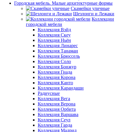
Городская мебель. Малые архитектурные формы
Скамейки уличные
Шезлонги и Лежаки
Коллекции
городской мебели
Коллекция Вэйд
Коллекция Скеу
Коллекция Ньён
Коллекция Линарес
Коллекция Танаман
Коллекция Брюссель
Коллекция Соло
Коллекция Бонжур
Коллекция Гиада
Коллекция Корона
Коллекция Канто
Коллекция Карандаши
Радиусные
Коллекция Вега
Коллекция Верона
Коллекция Орбита
Коллекция Варшава
Коллекция Сеул
Коллекция Гарда
Коллекция Мадрид