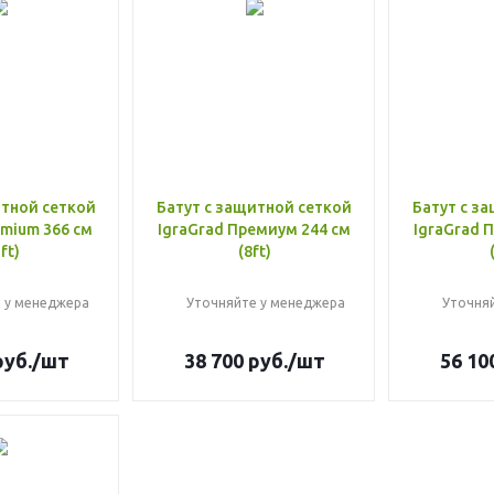
итной сеткой
Батут с защитной сеткой
Батут с з
emium 366 см
IgraGrad Премиум 244 см
IgraGrad 
ft)
(8ft)
 у менеджера
Уточняйте у менеджера
Уточня
уб.
/шт
38 700
руб.
/шт
56 10