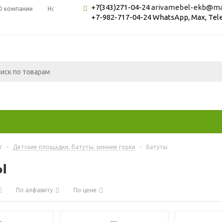
+7(343)271-04-24
arivamebel-ekb@mai
О компании
Новости
Вопрос-ответ
+7-982-717-04-24 WhatsApp, Max, Te
г
-
Детские площадки, батуты, зимние горки
-
Батуты
ы
По алфавиту
По цене