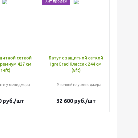
Хит продаж
ащитной сеткой
Батут с защитной сеткой
Премиум 427 см
IgraGrad Классик 244 см
(14ft)
(8ft)
йте у менеджера
Уточняйте у менеджера
0
руб.
/шт
32 600
руб.
/шт