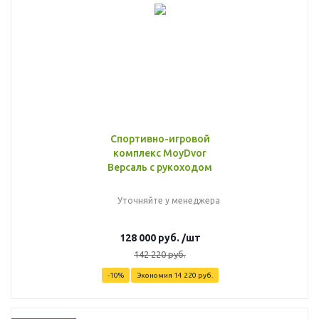
Спортивно-игровой
комплекс MoyDvor
Версаль с рукоходом
Уточняйте у менеджера
128 000
руб.
/шт
142 220
руб.
-
10
%
Экономия
14 220
руб.