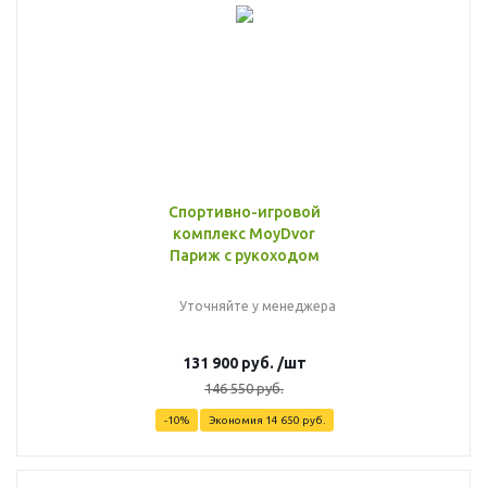
Спортивно-игровой
комплекс MoyDvor
Париж с рукоходом
Уточняйте у менеджера
131 900
руб.
/шт
146 550
руб.
-
10
%
Экономия
14 650
руб.