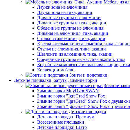
Мебель из а
Лаунж зона из алюминия
Лаунж зона из тика, акации
Диванные группы из алюминия
Диванные группы из тика, акации
Обеденные группы из алюминия
Диваны из алюминия, тика, акации
Столы из алюминия, тика, акации
Кресла, оттоманки из алюминия, тика, акации
Стулья из алюминия, тика, акации
Шезлонги из алюминия, тика, акации
Обеденные группы из массива акации, тика
Кофейные комплекты из массива акации, тик
Коллекции мебели
Зонты и подставки
Детские площадки, батуты, зимние горки
Зимние зали
Зимние горки MoyDvor SWAN
Зимние горки "IgraGrad Snow Fox
Зимние горки "IgraGrad" Snow Fox с двумя ск
Зимние горки "IgraGrad" Snow Fox с тремя и 
Детские площадки
Детские площадки Премиум
Всесезонные площадки
Детские площадки Шато