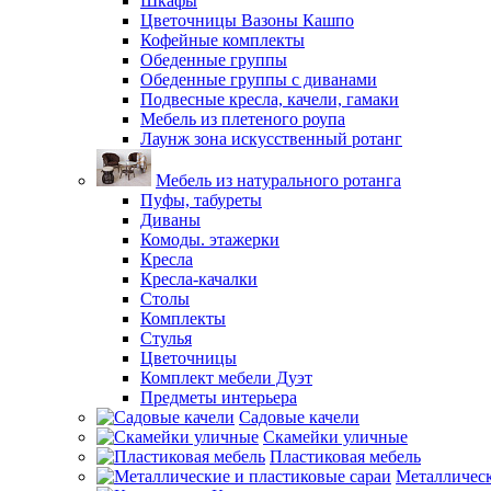
Шкафы
Цветочницы Вазоны Кашпо
Кофейные комплекты
Обеденные группы
Обеденные группы с диванами
Подвесные кресла, качели, гамаки
Мебель из плетеного роупа
Лаунж зона искусственный ротанг
Мебель из натурального ротанга
Пуфы, табуреты
Диваны
Комоды. этажерки
Кресла
Кресла-качалки
Столы
Комплекты
Стулья
Цветочницы
Комплект мебели Дуэт
Предметы интерьера
Садовые качели
Скамейки уличные
Пластиковая мебель
Металлическ