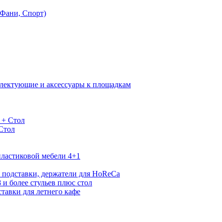
Фани, Спорт)
лектующие и аксессуары к площадкам
 + Стол
 Стол
ластиковой мебели 4+1
 подставки, держатели для HoReCa
 и более стульев плюс стол
тавки для летнего кафе