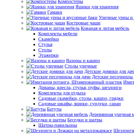
Компостеры
Ящики для хранения
Гамаки
Уличные урны и
Костровые чаши
Кованая и литая мебель
Комплекты мебели
Скамейки
Стулья
Столы
Этажерки
Вазоны и кашпо
Столы уличные
Детские домики для да
Детские песочницы 
Имит
Диваны, кресла, стулья, пуфы, шезлонги
Комплекты для отдыха
Садовые скамейки, столы, кашпо, грядки
Садовые шкафы, ящики, сундуки, сараи
Батуты
Деревянная уличная 
Беседки и шатры
Шатры-павильоны
Шезлонги