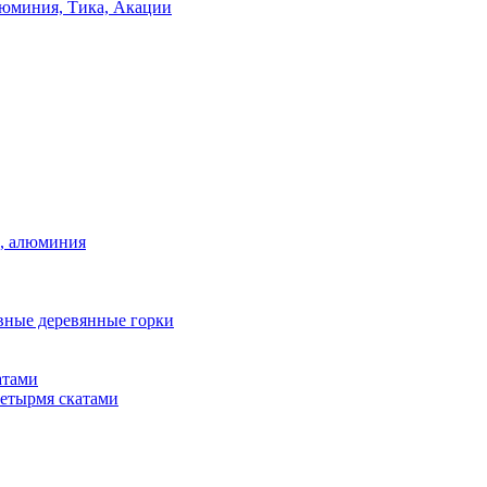
люминия, Тика, Акации
а, алюминия
вные деревянные горки
атами
четырмя скатами