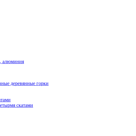
а, алюминия
вные деревянные горки
атами
четырмя скатами