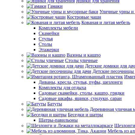
Ящики для хранения
Гамаки
Уличные урны и
Костровые чаши
Кованая и литая мебель
Комплекты мебели
Скамейки
Стулья
Столы
Этажерки
Вазоны и кашпо
Столы уличные
Детские домики для да
Детские песочницы 
Имит
Диваны, кресла, стулья, пуфы, шезлонги
Комплекты для отдыха
Садовые скамейки, столы, кашпо, грядки
Садовые шкафы, ящики, сундуки, сараи
Батуты
Деревянная уличная 
Беседки и шатры
Шатры-павильоны
Шезлонги
Мебель из а