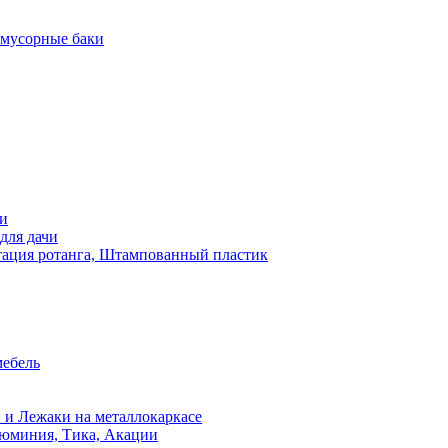
 мусорные баки
чи
для дачи
ация ротанга, Штампованный пластик
мебель
 и Лежаки на металлокаркасе
люминия, Тика, Акации