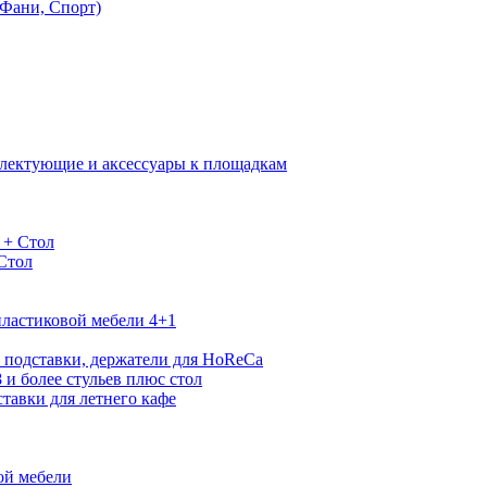
Фани, Спорт)
лектующие и аксессуары к площадкам
 + Стол
 Стол
ластиковой мебели 4+1
 подставки, держатели для HoReCa
 и более стульев плюс стол
тавки для летнего кафе
ой мебели