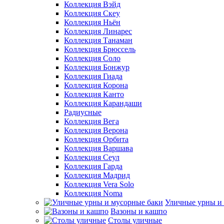
Коллекция Вэйд
Коллекция Скеу
Коллекция Ньён
Коллекция Линарес
Коллекция Танаман
Коллекция Брюссель
Коллекция Соло
Коллекция Бонжур
Коллекция Гиада
Коллекция Корона
Коллекция Канто
Коллекция Карандаши
Радиусные
Коллекция Вега
Коллекция Верона
Коллекция Орбита
Коллекция Варшава
Коллекция Сеул
Коллекция Гарда
Коллекция Мадрид
Коллекция Vera Solo
Коллекция Noma
Уличные урны и
Вазоны и кашпо
Столы уличные