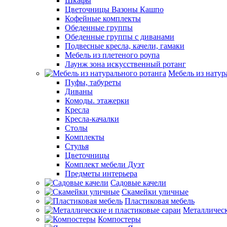
Шкафы
Цветочницы Вазоны Кашпо
Кофейные комплекты
Обеденные группы
Обеденные группы с диванами
Подвесные кресла, качели, гамаки
Мебель из плетеного роупа
Лаунж зона искусственный ротанг
Мебель из натур
Пуфы, табуреты
Диваны
Комоды. этажерки
Кресла
Кресла-качалки
Столы
Комплекты
Стулья
Цветочницы
Комплект мебели Дуэт
Предметы интерьера
Садовые качели
Скамейки уличные
Пластиковая мебель
Металлическ
Компостеры