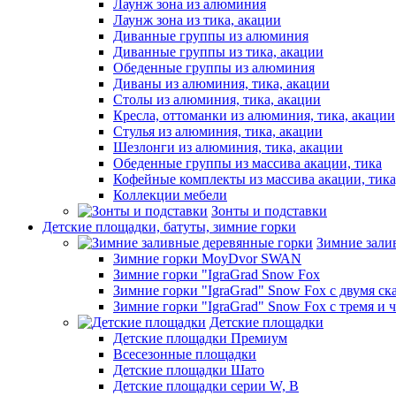
Лаунж зона из алюминия
Лаунж зона из тика, акации
Диванные группы из алюминия
Диванные группы из тика, акации
Обеденные группы из алюминия
Диваны из алюминия, тика, акации
Столы из алюминия, тика, акации
Кресла, оттоманки из алюминия, тика, акации
Стулья из алюминия, тика, акации
Шезлонги из алюминия, тика, акации
Обеденные группы из массива акации, тика
Кофейные комплекты из массива акации, тик
Коллекции мебели
Зонты и подставки
Детские площадки, батуты, зимние горки
Зимние зали
Зимние горки MoyDvor SWAN
Зимние горки "IgraGrad Snow Fox
Зимние горки "IgraGrad" Snow Fox с двумя ск
Зимние горки "IgraGrad" Snow Fox с тремя и 
Детские площадки
Детские площадки Премиум
Всесезонные площадки
Детские площадки Шато
Детские площадки серии W, В