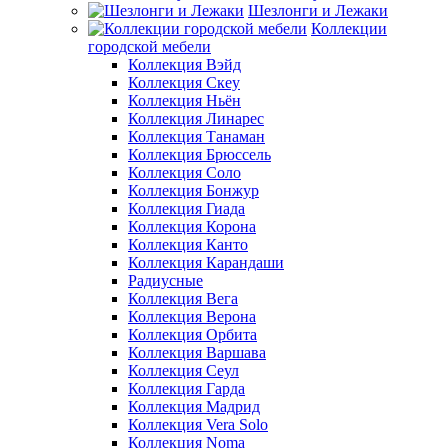
Шезлонги и Лежаки
Коллекции
городской мебели
Коллекция Вэйд
Коллекция Скеу
Коллекция Ньён
Коллекция Линарес
Коллекция Танаман
Коллекция Брюссель
Коллекция Соло
Коллекция Бонжур
Коллекция Гиада
Коллекция Корона
Коллекция Канто
Коллекция Карандаши
Радиусные
Коллекция Вега
Коллекция Верона
Коллекция Орбита
Коллекция Варшава
Коллекция Сеул
Коллекция Гарда
Коллекция Мадрид
Коллекция Vera Solo
Коллекция Noma