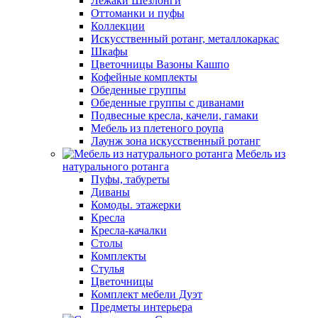
Лежаки Шезлонги
Оттоманки и пуфы
Коллекции
Искусственный ротанг, металлокаркас
Шкафы
Цветочницы Вазоны Кашпо
Кофейные комплекты
Обеденные группы
Обеденные группы с диванами
Подвесные кресла, качели, гамаки
Мебель из плетеного роупа
Лаунж зона искусственный ротанг
Мебель из
натурального ротанга
Пуфы, табуреты
Диваны
Комоды. этажерки
Кресла
Кресла-качалки
Столы
Комплекты
Стулья
Цветочницы
Комплект мебели Дуэт
Предметы интерьера