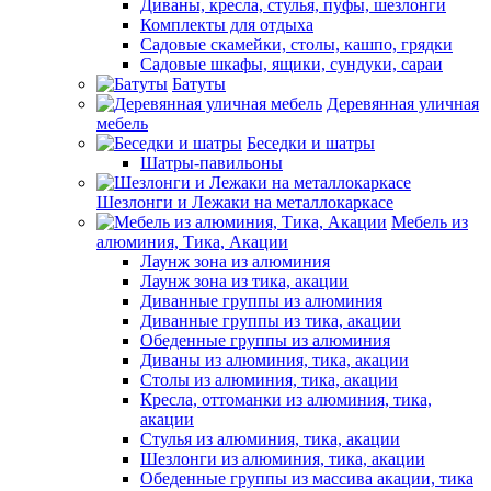
Диваны, кресла, стулья, пуфы, шезлонги
Комплекты для отдыха
Садовые скамейки, столы, кашпо, грядки
Садовые шкафы, ящики, сундуки, сараи
Батуты
Деревянная уличная
мебель
Беседки и шатры
Шатры-павильоны
Шезлонги и Лежаки на металлокаркасе
Мебель из
алюминия, Тика, Акации
Лаунж зона из алюминия
Лаунж зона из тика, акации
Диванные группы из алюминия
Диванные группы из тика, акации
Обеденные группы из алюминия
Диваны из алюминия, тика, акации
Столы из алюминия, тика, акации
Кресла, оттоманки из алюминия, тика,
акации
Стулья из алюминия, тика, акации
Шезлонги из алюминия, тика, акации
Обеденные группы из массива акации, тика