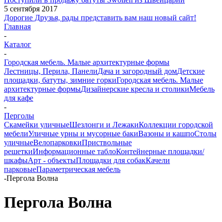
5 сентября 2017
Дорогие Друзья, рады представить вам наш новый сайт!
Главная
-
Каталог
-
Городская мебель. Малые архитектурные формы
Лестницы, Перила, Панели
Дача и загородный дом
Детские
площадки, батуты, зимние горки
Городская мебель. Малые
архитектурные формы
Дизайнерские кресла и столики
Мебель
для кафе
-
Перголы
Скамейки уличные
Шезлонги и Лежаки
Коллекции городской
мебели
Уличные урны и мусорные баки
Вазоны и кашпо
Столы
уличные
Велопарковки
Приствольные
решетки
Информационные табло
Контейнерные площадки/
шкафы
Арт - объекты
Площадки для собак
Качели
парковые
Параметрическая мебель
-
Пергола Волна
Пергола Волна