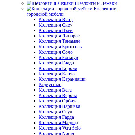
Шезлонги и Лежаки
Коллекции
городской мебели
Коллекция Вэйд
Коллекция Скеу
Коллекция Ньён
Коллекция Линарес
Коллекция Танаман
Коллекция Брюссель
Коллекция Соло
Коллекция Бонжур
Коллекция Гиада
Коллекция Корона
Коллекция Канто
Коллекция Карандаши
Радиусные
Коллекция Вега
Коллекция Верона
Коллекция Орбита
Коллекция Варшава
Коллекция Сеул
Коллекция Гарда
Коллекция Мадрид
Коллекция Vera Solo
Коллекция Noma