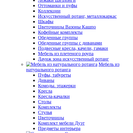
Лежаки Шезлонги
Оттоманки и пуфы
Коллекции
Искусственный ротанг, металлокаркас
Шкафы
Цветочницы Вазоны Кашпо
Кофейные комплекты
Обеденные группы
Обеденные группы с диванами
Подвесные кресла, качели, гамаки
Мебель из плетеного роупа
Лаунж зона искусственный ротанг
Мебель из
натурального ротанга
Пуфы, табуреты
Диваны
Комоды. этажерки
Кресла
Кресла-качалки
Столы
Комплекты
Стулья
Цветочницы
Комплект мебели Дуэт
Предметы интерьера