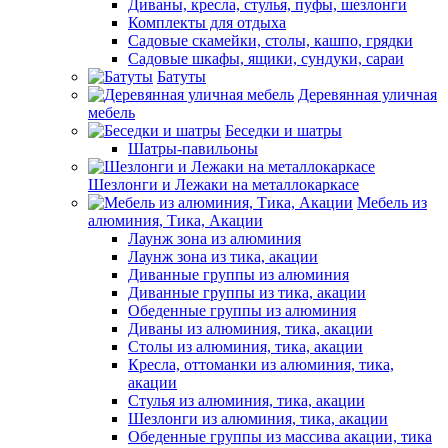
Диваны, кресла, стулья, пуфы, шезлонги
Комплекты для отдыха
Садовые скамейки, столы, кашпо, грядки
Садовые шкафы, ящики, сундуки, сараи
Батуты
Деревянная уличная
мебель
Беседки и шатры
Шатры-павильоны
Шезлонги и Лежаки на металлокаркасе
Мебель из
алюминия, Тика, Акации
Лаунж зона из алюминия
Лаунж зона из тика, акации
Диванные группы из алюминия
Диванные группы из тика, акации
Обеденные группы из алюминия
Диваны из алюминия, тика, акации
Столы из алюминия, тика, акации
Кресла, оттоманки из алюминия, тика,
акации
Стулья из алюминия, тика, акации
Шезлонги из алюминия, тика, акации
Обеденные группы из массива акации, тика