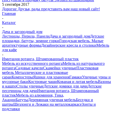
5 сентября 2017
Дорогие Друзья, рады представить вам наш новый сайт!
Главная
-
Каталог
-
Дача и загородный дом
Лестницы, Перила, Панели
Дача и загородный дом
Детские
площадки, батуты, зимние горки
Городская мебель. Малые
архитектурные формы
Дизайнерские кресла и столики
Мебель
для кафе
-
Имитация ротанга, Штампованный пластик
Мебель из искусственного ротанга
Мебель из натурального
ротанга
Садовые качели
Скамейки уличные
Пластиковая
мебель
Металлические и пластиковые
сараи
Компостеры
Ящики для хранения
Гамаки
Уличные урны и
мусорные баки
Костровые чаши
Кованая и литая мебель
Вазоны
и кашпо
Столы уличные
Детские домики для дачи
Детские
песочницы для дачи
Имитация ротанга, Штампованный
пластик
Мебель из алюминия, Тика,
Акации
Батуты
Деревянная уличная мебель
Беседки и
шатры
Шезлонги и Лежаки на металлокаркасе
Зонты и
подставки