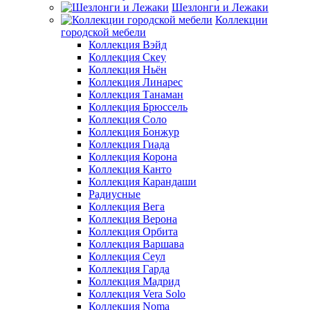
Шезлонги и Лежаки
Коллекции
городской мебели
Коллекция Вэйд
Коллекция Скеу
Коллекция Ньён
Коллекция Линарес
Коллекция Танаман
Коллекция Брюссель
Коллекция Соло
Коллекция Бонжур
Коллекция Гиада
Коллекция Корона
Коллекция Канто
Коллекция Карандаши
Радиусные
Коллекция Вега
Коллекция Верона
Коллекция Орбита
Коллекция Варшава
Коллекция Сеул
Коллекция Гарда
Коллекция Мадрид
Коллекция Vera Solo
Коллекция Noma