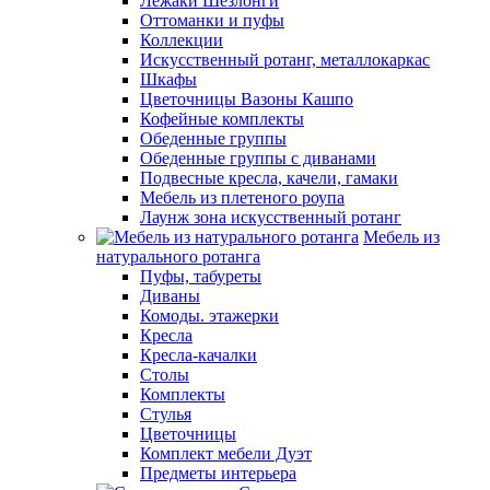
Лежаки Шезлонги
Оттоманки и пуфы
Коллекции
Искусственный ротанг, металлокаркас
Шкафы
Цветочницы Вазоны Кашпо
Кофейные комплекты
Обеденные группы
Обеденные группы с диванами
Подвесные кресла, качели, гамаки
Мебель из плетеного роупа
Лаунж зона искусственный ротанг
Мебель из
натурального ротанга
Пуфы, табуреты
Диваны
Комоды. этажерки
Кресла
Кресла-качалки
Столы
Комплекты
Стулья
Цветочницы
Комплект мебели Дуэт
Предметы интерьера