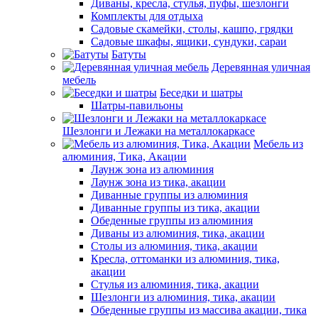
Диваны, кресла, стулья, пуфы, шезлонги
Комплекты для отдыха
Садовые скамейки, столы, кашпо, грядки
Садовые шкафы, ящики, сундуки, сараи
Батуты
Деревянная уличная
мебель
Беседки и шатры
Шатры-павильоны
Шезлонги и Лежаки на металлокаркасе
Мебель из
алюминия, Тика, Акации
Лаунж зона из алюминия
Лаунж зона из тика, акации
Диванные группы из алюминия
Диванные группы из тика, акации
Обеденные группы из алюминия
Диваны из алюминия, тика, акации
Столы из алюминия, тика, акации
Кресла, оттоманки из алюминия, тика,
акации
Стулья из алюминия, тика, акации
Шезлонги из алюминия, тика, акации
Обеденные группы из массива акации, тика